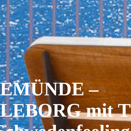
EMÜNDE – 
LEBORG mit T