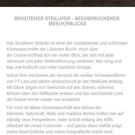
BRODTENER STEILUFER - BEEINDRUCKENDE 
MEE(H)RBLICKE
Das Brodtener Steilufer ist einer der markantesten und schönsten
Küstenabschnitte der Lübecker Bucht. Hoch über
der Ostsee eröffnet sich ein weiter Blick, der sich mit jeder
Jahreszeit und jeder Wetterstimmung verändert. Mal ruhig und
klar, mal kraftvoll und voller maritimer Energie.
Schon früh erscheinen am Horizont die weißen Schwedenfähren
von TT-Line und ziehen eindrucksvoll an der Steilküste entlang.
Mit Glück zeigen sich Seehunde auf den Steinen, während
Möwen über den Kliffkanten kreisen und das wechselnde Licht
die Ostsee immer wieder neu inszeniert.
Für mich ist dieser Küstenabschnitt eine Bühne der
Elemente. Naturkraft, Weite und maritime Motive treffen hier auf
ständig neue Perspektiven. Jeder Schritt entlang des Kliffs
offenbart ein neues Fotomotiv – und genau diese Vielfalt prägt
meine Mee(h)rblicke und meine fotografische Arbeit rund